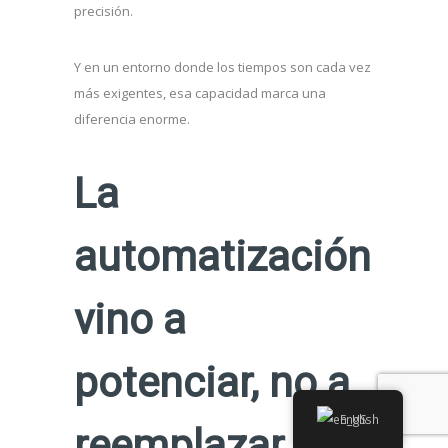
precisión.
Y en un entorno donde los tiempos son cada vez
más exigentes, esa capacidad marca una
diferencia enorme.
La
automatización
vino a
potenciar, no a
English
reemplazar