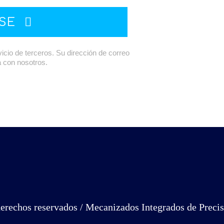
ASE
cio de terceros. Su dirección de correo
a con nosotros.
derechos reservados / Mecanizados Integrados de Precis