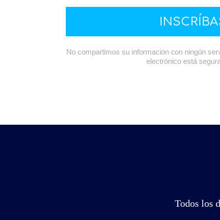
INSCRÍB
No compartimos su información con ningún servi
electrónico está segur
Todos los 