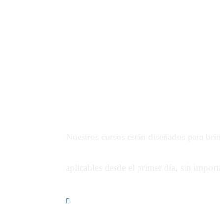
A
mplíe tus c
con nuestros 
Nuestros cursos están diseñados para bri
aplicables desde el primer día, sin import
Clases 100% en línea – Accedé desde